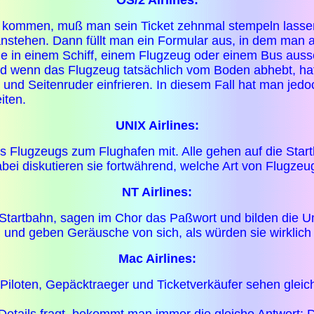
OS/2 Airlines:
 kommen, muß man sein Ticket zehnmal stempeln lasse
anstehen. Dann füllt man ein Formular aus, in dem man
ie in einem Schiff, einem Flugzeug oder einem Bus aus
nd wenn das Flugzeug tatsächlich vom Boden abhebt, h
und Seitenruder einfrieren. In diesem Fall hat man jed
iten.
UNIX Airlines:
s Flugzeugs zum Flughafen mit. Alle gehen auf die Sta
bei diskutieren sie fortwährend, welche Art von Flugz
NT Airlines:
Startbahn, sagen im Chor das Paßwort und bilden die U
 und geben Geräusche von sich, als würden sie wirklich 
Mac Airlines:
Piloten, Gepäcktraeger und Ticketverkäufer sehen gleic